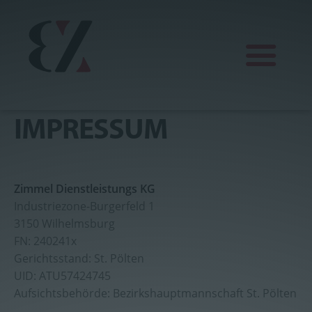
IMPRESSUM
Finanz
Erdbau
KFZ
Zimmel Dienstleistungs KG
Industriezone-Burgerfeld 1
Mein Lager
3150 Wilhelmsburg
FN: 240241x
Wein
Gerichtsstand: St. Pölten
UID: ATU57424745
Sonkei Karatedo
Aufsichtsbehörde: Bezirkshauptmannschaft St. Pölten
4x4 Traisental