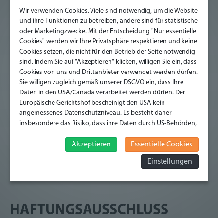
sofern keine besonderen statischen Kenntnisse
Wir verwenden Cookies. Viele sind notwendig, um die Website
erforderlich sind
und ihre Funktionen zu betreiben, andere sind für statistische
GISA-Zahl: 32615272
oder Marketingzwecke. Mit der Entscheidung "Nur essentielle
Cookies" werden wir Ihre Privatsphäre respektieren und keine
WKO-Fachgruppe: Bau
Cookies setzen, die nicht für den Betrieb der Seite notwendig
sind. Indem Sie auf "Akzeptieren" klicken, willigen Sie ein, dass
Wartung und Pflege von Kraftfahrzeugen (KFZ-
Cookies von uns und Drittanbieter verwendet werden dürfen.
Servicestation):
Sie willigen zugleich gemäß unserer DSGVO ein, dass Ihre
GISA-Zahl: 27862544
Daten in den USA/Canada verarbeitet werden dürfen. Der
WKO-Fachgruppe: Garagen-, Tankstellen- und
Europäische Gerichtshof bescheinigt den USA kein
Serviceunternehmen Niederösterreich
angemessenes Datenschutzniveau. Es besteht daher
insbesondere das Risiko, dass ihre Daten durch US-Behörden,
zu Kontroll- und zu Überwachungszwecken, verarbeitet
Handelsgewerbe:
werden und dagegen keine wirksamen Rechtsbehelfe
Akzeptieren
Essentielle Cookies
GISA-Zahl: 13955793
erhoben werden können. Zudem finden Sie am
WKO-Fachgruppe: Handel Niederösterreich
Einstellungen
Bildschirmrand ein Cookie-Icon wo Sie jederzeit Ihre
Einwilligung widerrufen und Widerspruch ausüben. Weitere
Infomationen finden Sie hier:
Datenschutzerklärung
HAFTUNGSAUSSCHLUSS