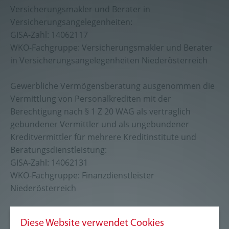
Versicherungsmakler und Berater in
Versicherungsangelegenheiten:
GISA-Zahl: 14062117
WKO-Fachgruppe: Versicherungsmakler und Berater
in Versicherungsangelegenheiten Niederösterreich
Gewerbliche Vermögensberatung ausgenommen die
Vermittlung von Personalkrediten mit der
Berechtigung nach § 1 Z 20 WAG als vertraglich
gebundener Vermittler und als ungebundener
Kreditvermittler für mehrere Kreditinstitute und
Beratungsdienstleistung:
GISA-Zahl: 14062131
WKO-Fachgruppe: Finanzdienstleister
Niederösterreich
Erdbewegung (Deichgräber), beschränkt auf seichte
Abgrabungen bis zu einer Tiefe von 1,25 Meter,
Diese Website verwendet Cookies