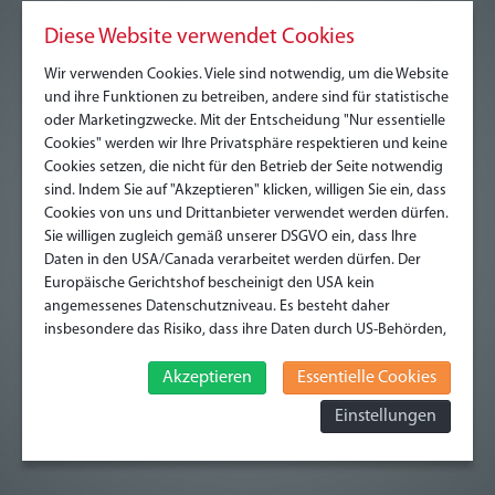
Diese Website verwendet Cookies
Weitergabe und Übertragung von Daten
Wir verwenden Cookies. Viele sind notwendig, um die Website
und ihre Funktionen zu betreiben, andere sind für statistische
Formulardaten und Kommentare
oder Marketingzwecke. Mit der Entscheidung "Nur essentielle
Cookies" werden wir Ihre Privatsphäre respektieren und keine
Cookies setzen, die nicht für den Betrieb der Seite notwendig
Cookies
sind. Indem Sie auf "Akzeptieren" klicken, willigen Sie ein, dass
Cookies von uns und Drittanbieter verwendet werden dürfen.
Datenschutzerklärung für die Nutzung von Google
Sie willigen zugleich gemäß unserer DSGVO ein, dass Ihre
Daten in den USA/Canada verarbeitet werden dürfen. Der
Analytics
Europäische Gerichtshof bescheinigt den USA kein
angemessenes Datenschutzniveau. Es besteht daher
Datenschutzerklärung für die Nutzung von
insbesondere das Risiko, dass ihre Daten durch US-Behörden,
OpenStreetMap
zu Kontroll- und zu Überwachungszwecken, verarbeitet
werden und dagegen keine wirksamen Rechtsbehelfe
Akzeptieren
Essentielle Cookies
erhoben werden können. Zudem finden Sie am
Auskunftsrecht
Einstellungen
Bildschirmrand ein Cookie-Icon wo Sie jederzeit Ihre
Einwilligung widerrufen und Widerspruch ausüben. Weitere
Infomationen finden Sie hier:
Datenschutzerklärung