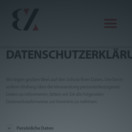
DATENSCHUTZERKLÄR
Finanz
Erdbau
KFZ
Wir legen großen Wert auf den Schutz Ihrer Daten. Um Sie in
vollem Umfang über die Verwendung personenbezogener
Mein Lager
Daten zu informieren, bitten wir Sie die folgenden
Datenschutzhinweise zur Kenntnis zu nehmen.
Wein
Sonkei Karatedo
Persönliche Daten
4x4 Traisental