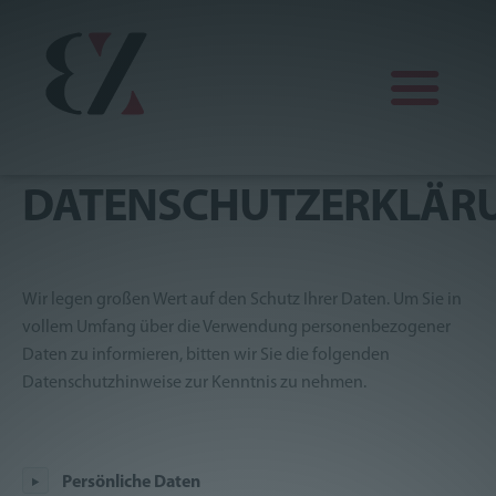
DATENSCHUTZERKLÄR
Finanz
Erdbau
KFZ
Wir legen großen Wert auf den Schutz Ihrer Daten. Um Sie in
vollem Umfang über die Verwendung personenbezogener
Mein Lager
Daten zu informieren, bitten wir Sie die folgenden
Datenschutzhinweise zur Kenntnis zu nehmen.
Wein
Sonkei Karatedo
Persönliche Daten
4x4 Traisental