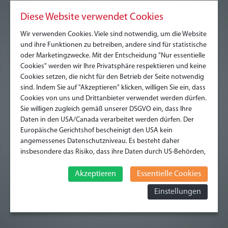
Diese Website verwendet Cookies
Weitergabe und Übertragung von Daten
Wir verwenden Cookies. Viele sind notwendig, um die Website
und ihre Funktionen zu betreiben, andere sind für statistische
Formulardaten und Kommentare
oder Marketingzwecke. Mit der Entscheidung "Nur essentielle
Cookies" werden wir Ihre Privatsphäre respektieren und keine
Cookies setzen, die nicht für den Betrieb der Seite notwendig
Cookies
sind. Indem Sie auf "Akzeptieren" klicken, willigen Sie ein, dass
Cookies von uns und Drittanbieter verwendet werden dürfen.
Datenschutzerklärung für die Nutzung von Google
Sie willigen zugleich gemäß unserer DSGVO ein, dass Ihre
Daten in den USA/Canada verarbeitet werden dürfen. Der
Analytics
Europäische Gerichtshof bescheinigt den USA kein
angemessenes Datenschutzniveau. Es besteht daher
Datenschutzerklärung für die Nutzung von
insbesondere das Risiko, dass ihre Daten durch US-Behörden,
OpenStreetMap
zu Kontroll- und zu Überwachungszwecken, verarbeitet
werden und dagegen keine wirksamen Rechtsbehelfe
Akzeptieren
Essentielle Cookies
erhoben werden können. Zudem finden Sie am
Auskunftsrecht
Einstellungen
Bildschirmrand ein Cookie-Icon wo Sie jederzeit Ihre
Einwilligung widerrufen und Widerspruch ausüben. Weitere
Infomationen finden Sie hier:
Datenschutzerklärung