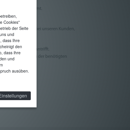
reichen zu Gute kommt.
etreiben,
le Cookies"
etrieb der Seite
eigender Beliebtheit bei unseren Kunden,
 uns und
, dass Ihre
cheinigt den
age-Lagern nicht antrifft.
, dass ihre
 oder Verkleinerung der benötigten
rden und
möglich.
am
rspruch ausüben.
 Preisen aushelfen.
Einstellungen