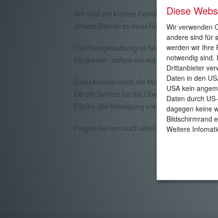
Diese Webs
Wir sind ein kleines Familienunternehmen un
Wir verwenden Co
Unsere Devise: es muss für beide Seiten pass
andere sind für 
werden wir Ihre 
Die Preisgestaltung ist fair und transparent,
notwendig sind. 
für die wir - sofern wir vor Ort sind - immer 
Drittanbieter ve
Daten in den US
Dazu kommt noch die Möglichkeit bestimmte D
USA kein angeme
Ob ein Service für die Übernahme von Anlie
Daten durch US-
Fläche, die Reinigung von eingestellten Fahr
dagegen keine w
Bildschirmrand e
Weitere Infomati
Fragen Sie uns auch über die Transportmögli