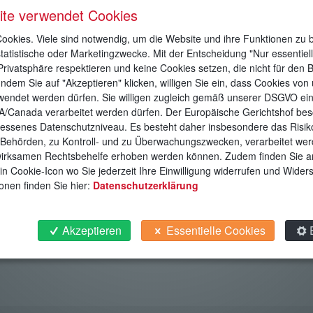
ite verwendet Cookies
d nutzen unsere Stärke der Flexibilität aus, was Ihnen in vielen Be
okies. Viele sind notwendig, um die Website und ihre Funktionen zu b
en, dann passt es!
statistische oder Marketingzwecke. Mit der Entscheidung "Nur essentiel
Privatsphäre respektieren und keine Cookies setzen, die nicht für den B
 vergleichen Sie selbst, nicht umsonst erfreuen wir uns von stetig st
Indem Sie auf "Akzeptieren" klicken, willigen Sie ein, dass Cookies von
Zeit für einen Smalltalk haben und einen schnellen Kaffee.
rwendet werden dürfen. Sie willigen zugleich gemäß unserer DSGVO ein
A/Canada verarbeitet werden dürfen. Der Europäische Gerichtshof bes
ienstleistungen einfließen zu lassen, die man in anderen Self-Stor
ssenes Datenschutzniveau. Es besteht daher insbesondere das Risiko
ferungen für gewerbliche Kunden, die unkomplizierten Erweiterung
Behörden, zu Kontroll- und zu Überwachungszwecken, verarbeitet we
zeugen in unserem Boxenstopp, bis hin zur Transporthilfe ist vieles 
irksamen Rechtsbehelfe erhoben werden können. Zudem finden Sie 
in Cookie-Icon wo Sie jederzeit Ihre Einwilligung widerrufen und Wide
onen finden Sie hier:
Datenschutzerklärung
chkeiten von und zu unserem Lager, auch hier können wir zu fairen
Akzeptieren
Essentielle Cookies