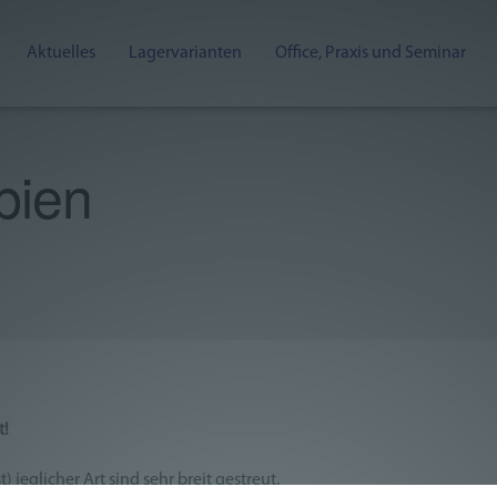
Aktuelles
Lagervarianten
Office, Praxis und Seminar
pien
t!
 jeglicher Art sind sehr breit gestreut.