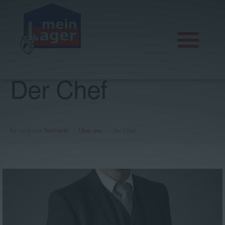
Der Chef
Aktuelles
Lagervarianten
Sie sind hier
:
Startseite
Über uns
Der Chef
Office, Praxis und Seminar
Über uns
FAQ
AGB
Impressum