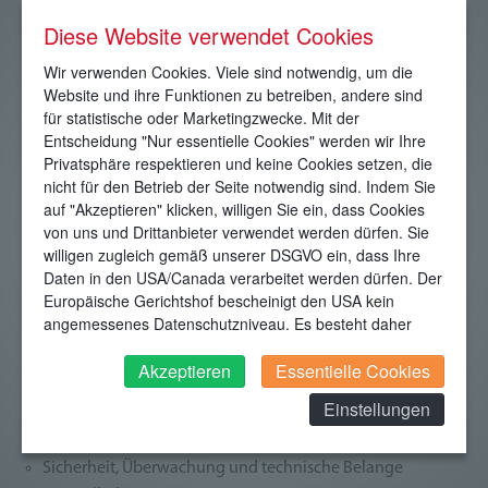
Diese Website verwendet Cookies
"Mein Bagger"
:
Baggerfahrer aus Leidenschaft
Wir verwenden Cookies. Viele sind notwendig, um die
Transport von Baumaschinen bis 2,5 Tonnen
Website und ihre Funktionen zu betreiben, andere sind
für statistische oder Marketingzwecke. Mit der
"Mein Finanzservice"
:
Entscheidung "Nur essentielle Cookies" werden wir Ihre
Privatsphäre respektieren und keine Cookies setzen, die
Beratung (Veranlagung und Versicherungen) OHNE
nicht für den Betrieb der Seite notwendig sind. Indem Sie
Vertrieb gegen Honorar
auf "Akzeptieren" klicken, willigen Sie ein, dass Cookies
Vermittlung von Basiswissen und Informationen
von uns und Drittanbieter verwendet werden dürfen. Sie
Vermögensberater und Versicherungsmakler
willigen zugleich gemäß unserer DSGVO ein, dass Ihre
Kundenbetreuung
Daten in den USA/Canada verarbeitet werden dürfen. Der
Europäische Gerichtshof bescheinigt den USA kein
Troubleshooting für Kunden
angemessenes Datenschutzniveau. Es besteht daher
insbesondere das Risiko, dass ihre Daten durch US-
Unternehmensstrategie und Management
Behörden, zu Kontroll- und zu Überwachungszwecken,
Akzeptieren
Essentielle Cookies
verarbeitet werden und dagegen keine wirksamen
Geschäftsführer der Zimmel Verwaltungs GmbH:
Einstellungen
Rechtsbehelfe erhoben werden können. Zudem finden
Sie am Bildschirmrand ein Cookie-Icon wo Sie jederzeit
Strategische Unternehmensführung
Ihre Einwilligung widerrufen und Widerspruch ausüben.
Sicherheit, Überwachung und technische Belange
Weitere Infomationen finden Sie hier: