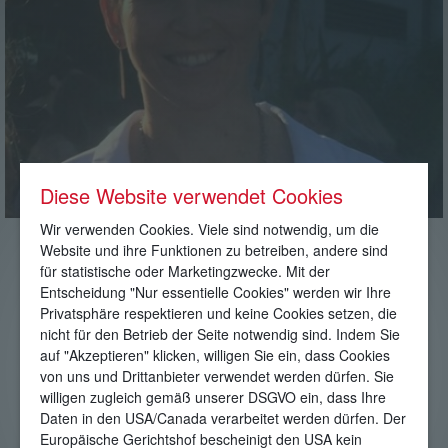
Diese Website verwendet Cookies
Wir verwenden Cookies. Viele sind notwendig, um die
Website und ihre Funktionen zu betreiben, andere sind
Romy Zimmel
für statistische oder Marketingzwecke. Mit der
Entscheidung "Nur essentielle Cookies" werden wir Ihre
Prokuristin der Zimmel Verwaltungs GmbH:
Privatsphäre respektieren und keine Cookies setzen, die
nicht für den Betrieb der Seite notwendig sind. Indem Sie
Leitung der Vermietung
auf "Akzeptieren" klicken, willigen Sie ein, dass Cookies
Verwaltung und Ablaufmanagement
von uns und Drittanbieter verwendet werden dürfen. Sie
Koordinierung der Seminare
willigen zugleich gemäß unserer DSGVO ein, dass Ihre
Administration und Finanzbuchhaltung
Daten in den USA/Canada verarbeitet werden dürfen. Der
Online-Marketing
Europäische Gerichtshof bescheinigt den USA kein