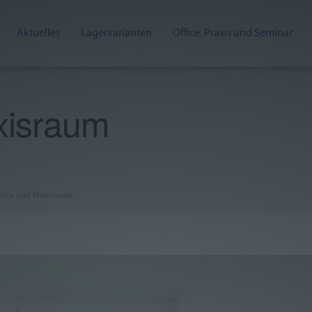
Aktuelles
Lagervarianten
Office, Praxis und Seminar
xisraum
Büro und Praxisraum