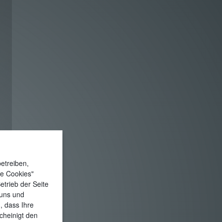
etreiben,
le Cookies"
etrieb der Seite
 uns und
, dass Ihre
cheinigt den