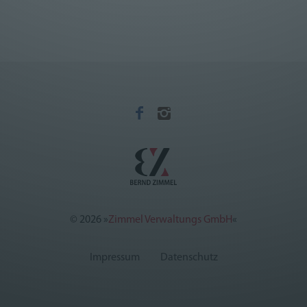
©
2026
»
Zimmel Verwaltungs GmbH
«
Impressum
Datenschutz