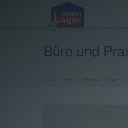
Aktuelles
Büro und Pra
Lagervarianten
Office, Praxis und Seminar
Über uns
Sie sind hier
:
Startseite
Office, Praxis und Seminar
FAQ
AGB
Impressum