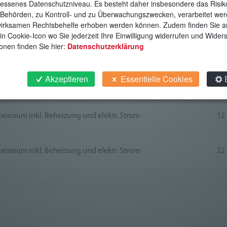
ssenes Datenschutzniveau. Es besteht daher insbesondere das Risiko
eeküche, optional mit Abstellraum. Von uns gereinigt werden jewe
Behörden, zu Kontroll- und zu Überwachungszwecken, verarbeitet we
irksamen Rechtsbehelfe erhoben werden können. Zudem finden Sie 
igen Büros sind die Mieter selbst verantwortlich.
in Cookie-Icon wo Sie jederzeit Ihre Einwilligung widerrufen und Wide
onen finden Sie hier:
Datenschutzerklärung
Beschreibung
Akzeptieren
Essentielle Cookies
xisraum inkl. Beheizung und elektr. Strom
10
xisraum inkl. Beheizung und elektr. Strom
12
xisraum inkl. Beheizung und elektr. Strom
22