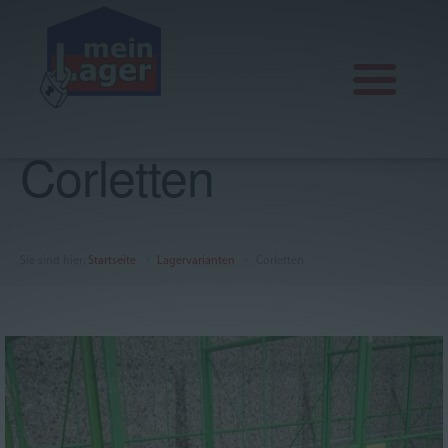
Corletten
Aktuelles
Lagervarianten
Sie sind hier
:
Startseite
Lagervarianten
Corletten
Office, Praxis und Seminar
Über uns
FAQ
AGB
Impressum