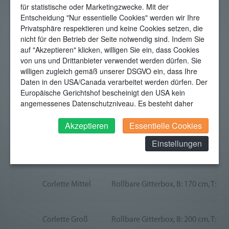
Lösung ist optimal für die dauerhafte Verwahrung ohne der
für statistische oder Marketingzwecke. Mit der
Entscheidung "Nur essentielle Cookies" werden wir Ihre
Notwendigkeit des 24-Stunden-Zutrittes. Nach
Privatsphäre respektieren und keine Cookies setzen, die
Terminabsprache ist der Zugang möglich, da die
nicht für den Betrieb der Seite notwendig sind. Indem Sie
Aufbewahrung in einem - nur für uns - zugänglichen Bereich
auf "Akzeptieren" klicken, willigen Sie ein, dass Cookies
erfolgt. Achtung! Im Preis inbegriffen ist nur die einmalige
von uns und Drittanbieter verwendet werden dürfen. Sie
Ein- und Auslagerung!
willigen zugleich gemäß unserer DSGVO ein, dass Ihre
Daten in den USA/Canada verarbeitet werden dürfen. Der
Europäische Gerichtshof bescheinigt den USA kein
angemessenes Datenschutzniveau. Es besteht daher
insbesondere das Risiko, dass ihre Daten durch US-
Mietsache
Beschreibung
Behörden, zu Kontroll- und zu Überwachungszwecken,
Akzeptieren
Essentielle Cookies
verarbeitet werden und dagegen keine wirksamen
Einstellungen
Rechtsbehelfe erhoben werden können. Zudem finden
Corlette Klein
Rollbare Gitterbox, B: 120 cm, T: 11
Sie am Bildschirmrand ein Cookie-Icon wo Sie jederzeit
Ihre Einwilligung widerrufen und Widerspruch ausüben.
Weitere Infomationen finden Sie hier:
Corlette Mittel
Rollbare Gitterbox, B: 170 cm, T: 11
Datenschutzerklärung
Corlette Groß
Rollbare Gitterbox, B: 200 cm, T: 11