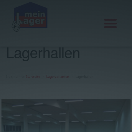
Lagerhallen
Aktuelles
Lagervarianten
Sie sind hier
:
Startseite
Lagervarianten
Lagerhallen
Office, Praxis und Seminar
Über uns
FAQ
AGB
Impressum