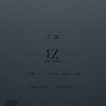
©
2026
»
Zimmel Verwaltungs GmbH
«
Impressum
Datenschutz