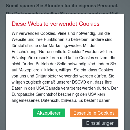
Somit sparen Sie Stunden für ihr eigenes Personal.
Die Dokumente erhalten Sie von uns vorab per Mail
und liegen im Original bei der Ware.
Diese Website verwendet Cookies
Wir erteilen Ihnen bei Anfrage Auskunft über Ihre bei
Wir verwenden Cookies. Viele sind notwendig, um die
uns gelagerten Waren, usw.
Website und ihre Funktionen zu betreiben, andere sind
für statistische oder Marketingzwecke. Mit der
Das Paket umfasst insgesamt bei Bedarf maximal 2
Entscheidung "Nur essentielle Cookies" werden wir Ihre
Arbeitsstunden pro Woche.
Privatsphäre respektieren und keine Cookies setzen, die
nicht für den Betrieb der Seite notwendig sind. Indem Sie
Mietsache
auf "Akzeptieren" klicken, willigen Sie ein, dass Cookies
von uns und Drittanbieter verwendet werden dürfen. Sie
Lager- oder Produktionshalle (mit a
willigen zugleich gemäß unserer DSGVO ein, dass Ihre
Daten in den USA/Canada verarbeitet werden dürfen. Der
Frostfreiheit, LAN / WLAN, Alarmanlage
Halle 1
Europäische Gerichtshof bescheinigt den USA kein
Starkstromanschluss ist bei Bedarf geg
angemessenes Datenschutzniveau. Es besteht daher
Logistik-Paket gegen Aufpreis möglic
insbesondere das Risiko, dass ihre Daten durch US-
Behörden, zu Kontroll- und zu Überwachungszwecken,
Akzeptieren
Essentielle Cookies
Lagerhalle mit 2 Laderampen, beide m
verarbeitet werden und dagegen keine wirksamen
Einstellungen
Halle 2
Frostfreiheit, LAN / WLAN, Alarmanlage
Rechtsbehelfe erhoben werden können. Zudem finden
Logistik-Paket gegen Aufpreis möglic