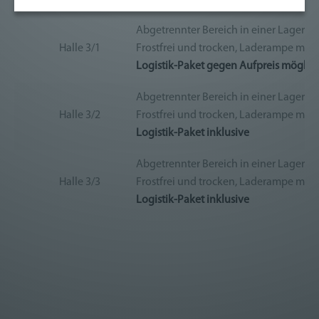
Sie am Bildschirmrand ein Cookie-Icon wo Sie jederzeit
Ihre Einwilligung widerrufen und Widerspruch ausüben.
Weitere Infomationen finden Sie hier:
Abgetrennter Bereich in einer Lagerhal
Datenschutzerklärung
Halle 3/1
Frostfrei und trocken, Laderampe mit
Logistik-Paket gegen Aufpreis möglic
Abgetrennter Bereich in einer Lagerha
Halle 3/2
Frostfrei und trocken, Laderampe mit
Logistik-Paket inklusive
Abgetrennter Bereich in einer Lagerha
Halle 3/3
Frostfrei und trocken, Laderampe mit
Logistik-Paket inklusive