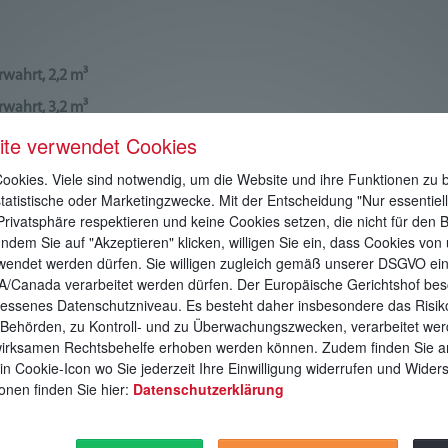
rwahrt, 2,2 m³
rwahrt, 3,2 m³
ite verwendet Cookies
rwahrt, 4,0 m³
6 m²
okies. Viele sind notwendig, um die Website und ihre Funktionen zu b
statistische oder Marketingzwecke. Mit der Entscheidung "Nur essentiel
9 m²
Privatsphäre respektieren und keine Cookies setzen, die nicht für den B
 11 m²
Indem Sie auf "Akzeptieren" klicken, willigen Sie ein, dass Cookies von
rwendet werden dürfen. Sie willigen zugleich gemäß unserer DSGVO ein
 15 m²
A/Canada verarbeitet werden dürfen. Der Europäische Gerichtshof bes
 17 m²
ssenes Datenschutzniveau. Es besteht daher insbesondere das Risiko
Behörden, zu Kontroll- und zu Überwachungszwecken, verarbeitet we
 20 m²
irksamen Rechtsbehelfe erhoben werden können. Zudem finden Sie 
 22 m²
in Cookie-Icon wo Sie jederzeit Ihre Einwilligung widerrufen und Wide
onen finden Sie hier:
Datenschutzerklärung
 25 m²
 38 m²