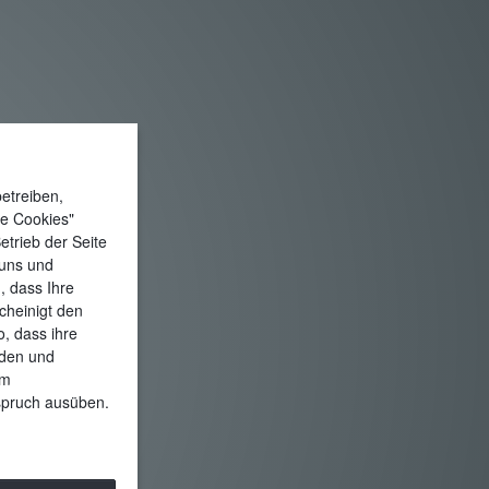
etreiben,
le Cookies"
etrieb der Seite
 uns und
, dass Ihre
cheinigt den
, dass ihre
rden und
am
rspruch ausüben.