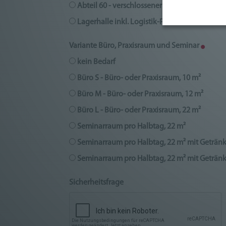
Abteil 60 - verschlossener Raum - RH = 2,8 m,
Lagerhalle inkl. Logistik-Paket
Variante Büro, Praxisraum und Seminar
kein Bedarf
Büro S - Büro- oder Praxisraum, 10 m²
Büro M - Büro- oder Praxisraum, 12 m²
Büro L - Büro- oder Praxisraum, 22 m²
Seminarraum pro Halbtag, 22 m²
Seminarraum pro Halbtag, 22 m² mit Geträn
Seminarraum pro Halbtag, 22 m² mit Geträn
Sicherheitsfrage