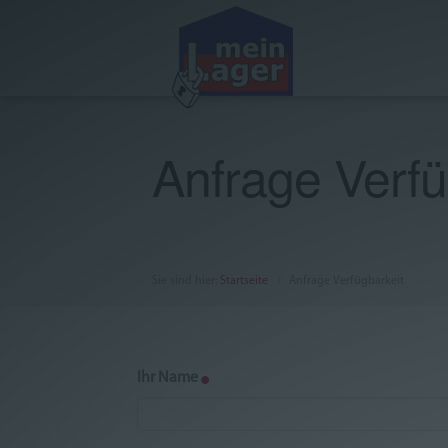
Aktuelles
Anfrage Verfü
Lagervarianten
Office, Praxis und Seminar
Über uns
Sie sind hier
:
Startseite
Anfrage Verfügbarkeit
FAQ
AGB
Ihr Name
Impressum