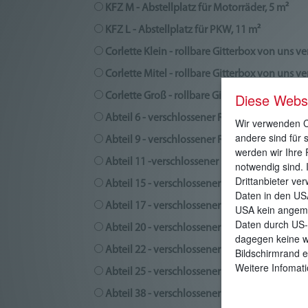
KFZ M - Abstellplatz für Motorräder, 5 m²
KFZ L - Abstellplatz für PKW, 11 m²
Corlette Klein - rollbare Gitterbox von uns ve
Corlette Mitel - rollbare Gitterbox von uns ve
Diese Webs
Corlette Groß - rollbare Gitterbox von uns ve
Abteil 6 - verschlossener Raum - RH = 2,8 m, 
Wir verwenden Co
andere sind für 
Abteil 9 - verschlossener Raum - RH = 2,8 m, 
werden wir Ihre 
Abteil 11 -verschlossener Raum - RH = 2,8 m,
notwendig sind. 
Drittanbieter ve
Abteil 15 - verschlossener Raum - RH = 2,8 m,
Daten in den US
Abteil 17 - verschlossener Raum - RH = 2,8 m,
USA kein angeme
Daten durch US-
Abteil 20 - verschlossener Raum - RH = 2,8 m,
dagegen keine w
Abteil 22 - verschlossener Raum - RH = 2,8 m,
Bildschirmrand e
Weitere Infomati
Abteil 25 - verschlossener Raum - RH = 2,8 m,
Abteil 38 - verschlossener Raum - RH = 2,8 m,