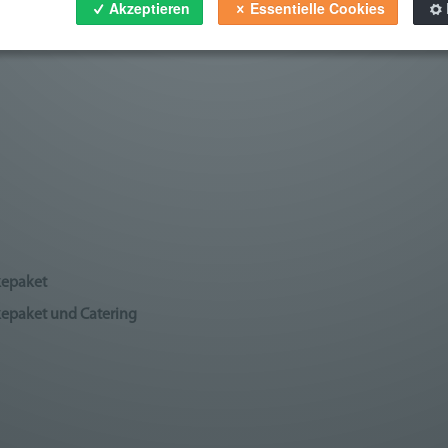
Akzeptieren
Essentielle Cookies
 60 m²
kepaket
kepaket und Catering