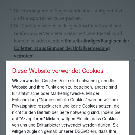
Die einzulagernden Gegenstände sind staubgeschützt
und transportsicher zu verpacken.
Die Corletten werden in der gewünschten Anzahl und
Größe von der Vermieterin gesichert bereitgestellt und
können beladen werden.
Ein selbständiges Rangieren der
Corletten ist aus Gründen der Unfallvermeidung
verboten!
Lose liegende Gegenstände sind mittels zur Verfügung
Diese Website verwendet Cookies
gestellter Spanngurte am Rahmen so zu befestigen, dass
beim Transport ein Verrutschen vermieden wird und kein
Wir verwenden Cookies. Viele sind notwendig, um die
Website und ihre Funktionen zu betreiben, andere sind
Teil über das Gestänge und die Bodenplatte hinausragt.
für statistische oder Marketingzwecke. Mit der
Lange Gegenstände sind senkrecht stehend am Gestänge
Entscheidung "Nur essentielle Cookies" werden wir Ihre
zu befestigen, die nach oben bis zu 3,5 Meter, jedoch
Privatsphäre respektieren und keine Cookies setzen, die
nicht über die Grundfläche der Corlette hinausragen
nicht für den Betrieb der Seite notwendig sind. Indem Sie
können.
auf "Akzeptieren" klicken, willigen Sie ein, dass Cookies
von uns und Drittanbieter verwendet werden dürfen. Sie
Die Anmietung der Corlette ist für die einmalige Ein- und
willigen zugleich gemäß unserer DSGVO ein, dass Ihre
Auslagerung vorgesehen,
unabhängig von der Laufzeit