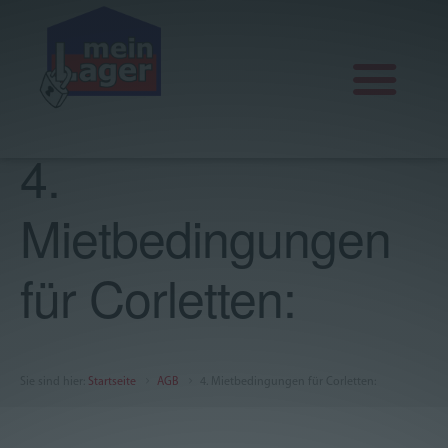
4.
Aktuelles
Mietbedingungen
Lagervarianten
Office, Praxis und Seminar
für Corletten:
Über uns
FAQ
Sie sind hier
:
Startseite
AGB
4. Mietbedingungen für Corletten:
AGB
Impressum