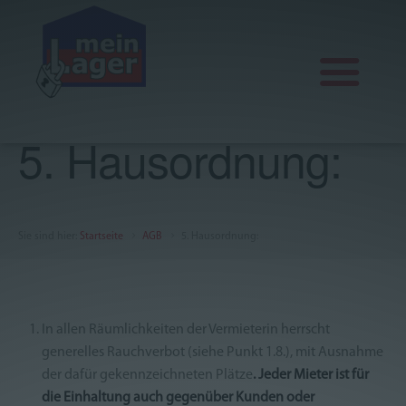
5. Hausordnung:
Aktuelles
Lagervarianten
Sie sind hier
:
Startseite
AGB
5. Hausordnung:
Office, Praxis und Seminar
Über uns
FAQ
In allen Räumlichkeiten der Vermieterin herrscht
generelles Rauchverbot (siehe Punkt 1.8.), mit Ausnahme
AGB
der dafür gekennzeichneten Plätze
. Jeder Mieter ist für
die Einhaltung auch gegenüber Kunden oder
Impressum