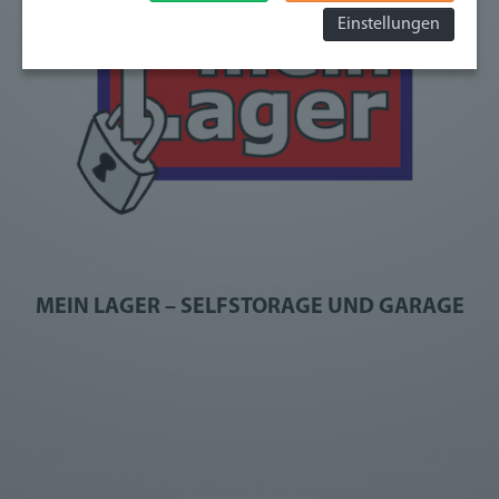
erhoben werden können. Zudem finden Sie am
Einstellungen
Bildschirmrand ein Cookie-Icon wo Sie jederzeit Ihre
Einwilligung widerrufen und Widerspruch ausüben. Weitere
Infomationen finden Sie hier:
Datenschutzerklärung
MEIN LAGER – SELFSTORAGE UND GARAGE